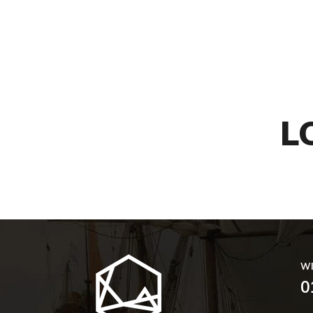
WIJNBAR & RESTAURANT
WIJNKOPERIJ
L
WI
0