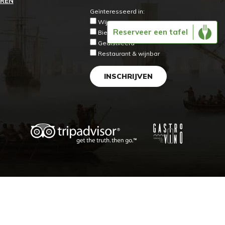
EREN
Geïnteresseerd in:
Wijnen
Reserveer een tafel
Bieren
Gedistileerd
Restaurant & wijnbar
INSCHRIJVEN